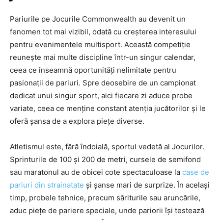
Pariurile pe Jocurile Commonwealth au devenit un
fenomen tot mai vizibil, odată cu creșterea interesului
pentru evenimentele multisport. Această competiție
reunește mai multe discipline într-un singur calendar,
ceea ce înseamnă oportunități nelimitate pentru
pasionații de pariuri. Spre deosebire de un campionat
dedicat unui singur sport, aici fiecare zi aduce probe
variate, ceea ce menține constant atenția jucătorilor și le
oferă șansa de a explora piețe diverse.
Atletismul este, fără îndoială, sportul vedetă al Jocurilor.
Sprinturile de 100 și 200 de metri, cursele de semifond
sau maratonul au de obicei cote spectaculoase la
case de
pariuri din strainatate
și șanse mari de surprize. În același
timp, probele tehnice, precum săriturile sau aruncările,
aduc piețe de pariere speciale, unde pariorii își testează